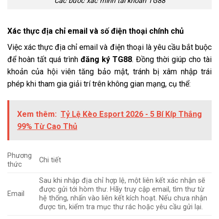
Các bước xác minh tài khoản TG88
Xác thực địa chỉ email và số điện thoại chính chủ
Việc xác thực địa chỉ email và điện thoại là yêu cầu bắt buộc
để hoàn tất quá trình
đăng ký TG88
. Đồng thời giúp cho tài
khoản của hội viên tăng bảo mật, tránh bị xâm nhập trái
phép khi tham gia giải trí trên không gian mạng, cụ thể:
Xem thêm:
Tỷ Lệ Kèo Esport 2026 - 5 Bí Kíp Thắng
99% Từ Cao Thủ
Phương
Chi tiết
thức
Sau khi nhập địa chỉ hợp lệ, một liên kết xác nhận sẽ
được gửi tới hòm thư. Hãy truy cập email, tìm thư từ
Email
hệ thống, nhấn vào liên kết kích hoạt. Nếu chưa nhận
được tin, kiểm tra mục thư rác hoặc yêu cầu gửi lại.