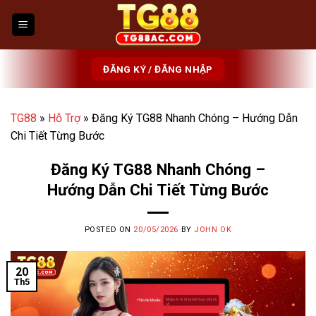
Skip
to
content
ĐĂNG KÝ / ĐĂNG NHẬP
TG88
»
Hỗ Trợ
»
Đăng Ký TG88 Nhanh Chóng – Hướng Dẫn
Chi Tiết Từng Bước
Đăng Ký TG88 Nhanh Chóng –
Hướng Dẫn Chi Tiết Từng Bước
POSTED ON
20/05/2026
BY
JOHN OK
20
Th5