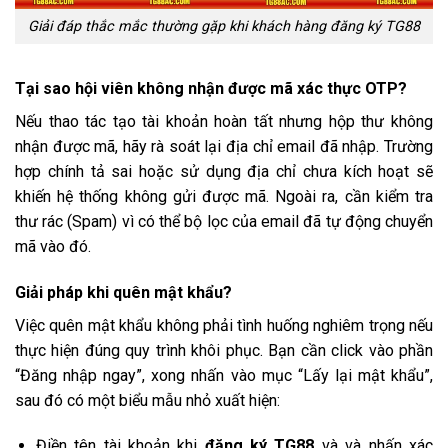
Giải đáp thắc mắc thường gặp khi khách hàng đăng ký TG88
Tại sao hội viên không nhận được mã xác thực OTP?
Nếu thao tác tạo tài khoản hoàn tất nhưng hộp thư không
nhận được mã, hãy rà soát lại địa chỉ email đã nhập. Trường
hợp chính tả sai hoặc sử dụng địa chỉ chưa kích hoạt sẽ
khiến hệ thống không gửi được mã. Ngoài ra, cần kiểm tra
thư rác (Spam) vì có thể bộ lọc của email đã tự động chuyển
mã vào đó.
Giải pháp khi quên mật khẩu?
Việc quên mật khẩu không phải tình huống nghiêm trọng nếu
thực hiện đúng quy trình khôi phục. Bạn cần click vào phần
“Đăng nhập ngay”, xong nhấn vào mục “Lấy lại mật khẩu”,
sau đó có một biểu mẫu nhỏ xuất hiện:
Điền tên tài khoản khi
đăng ký TG88
và và nhấn xác