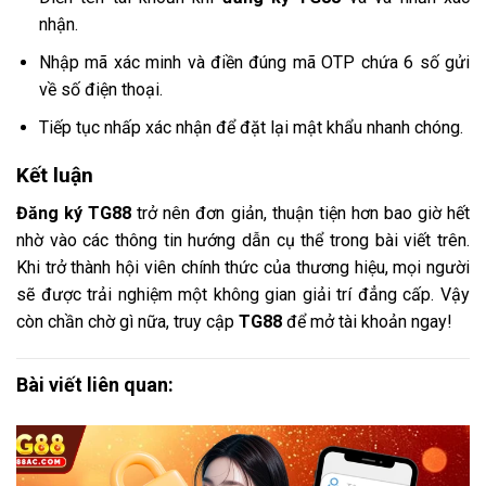
nhận.
Nhập mã xác minh và điền đúng mã OTP chứa 6 số gửi
về số điện thoại.
Tiếp tục nhấp xác nhận để đặt lại mật khẩu nhanh chóng.
Kết luận
Đăng ký TG88
trở nên đơn giản, thuận tiện hơn bao giờ hết
nhờ vào các thông tin hướng dẫn cụ thể trong bài viết trên.
Khi trở thành hội viên chính thức của thương hiệu, mọi người
sẽ được trải nghiệm một không gian giải trí đẳng cấp. Vậy
còn chần chờ gì nữa, truy cập
TG88
để mở tài khoản ngay!
Bài viết liên quan: