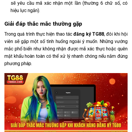
sẽ yêu cầu mã xác nhận một lần (thường 6 chữ số, có
hiệu lực ngắn).
Giải đáp thắc mắc thường gặp
Trong quá trình thực hiện thao tác
đăng ký TG88
, đôi khi hội
viên sẽ gặp một số tình huống ngoài ý muốn. Những vướng
mắc phổ biến như không nhận được mã xác thực hoặc quên
mật khẩu hoàn toàn có thể xử lý nhanh chóng nếu nắm đúng
phương pháp.