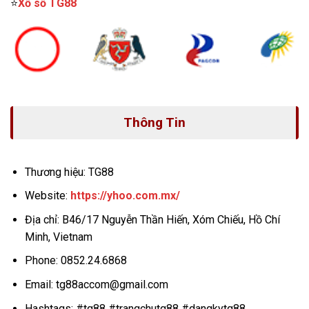
⭐
Xổ số TG88
Thông Tin
Thương hiệu: TG88
Website:
https://yhoo.com.mx/
Địa chỉ: B46/17 Nguyễn Thần Hiến, Xóm Chiếu, Hồ Chí
Minh, Vietnam
Phone: 0852.24.6868
Email:
tg88accom@gmail.com
Hashtags: #tg88 #trangchutg88 #dangkytg88